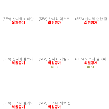
(5EA) 산다화 비타민C 화이트닝 에센스
(5EA) 산다화 엑스트라 버진 카멜리아 페이스
(5EA) 산다화 순한 
회원공개
회원공개
회원공개
(5EA) 산다화 울트라 젠틀 약산성 세안제
(5EA) 산다화 카멜리아 리페어 헤어 오일
(5EA) 노스테 셀라이
회원공개
회원공개
회원공개
(5EA) 노스테 셀라이크 모이스춰 수딩아토 크림 80 g
(5EA) 노스테 세보 컨트롤 포밍 클렌저
회원공개
회원공개